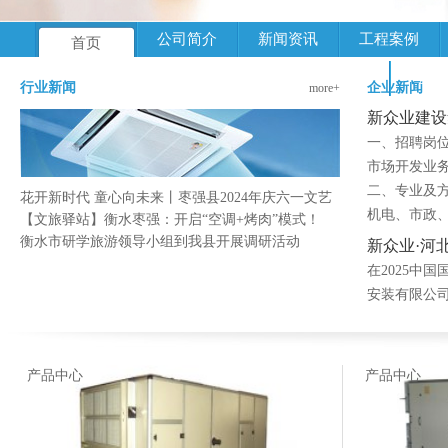
公司简介
新闻资讯
工程案例
首页
云检
行业新闻
企业新闻
more+
新众业建设
一、招聘岗
市场开发业务
二、专业及
花开新时代 童心向未来丨枣强县2024年庆六一文艺
机电、市政
【文旅驿站】衡水枣强：开启“空调+烤肉”模式！
衡水市研学旅游领导小组到我县开展调研活动
新众业·河
在2025中
安装有限公司携
产品中心
产品中心